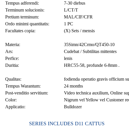
Tempus adferendi:
7-30 diebus
Terminum solucionis:
L/CT/T
Pretium terminum:
MAL/CIF/CFR
Ordo minimi quantitatis:
1 PC
Facultates copia:
(X) Sets / mensis
Materia:
35Simn/42Crmo/QT450-10
Ars:
Cudebat / Subtilitas mittentes
Perfice:
lenis
Duritia:
HRC55-58, profunde 6-8mm .
Qualitas:
fodienda operatio gravis officium s
Tempus Warantum:
24 months
Post-venditio servitium:
Video technica auxilium, Online su
Color:
Nigrum vel Yellow vel Customer re
Applicatio:
Bulldozer
SERIES INCLUDES D11 CATTUS