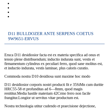
D11 BULLDOZER ANTE SERPENS COETUS
9W9651-ERVUS
Eruca D11 desidiosior facta est ex materia specifica ad onus et
tensio plene distribuendum; inductio indurata sunt, vestis et
firmamentum cylindrus ex peculiari ferro, quod sane molitus est,
et inductio indurata, vestis laminae, plus caloris curatio.
Commoda nostra D10 desidiosa sunt maxime hoc modo
D11 desidiosior corporis nostri producti fit e 35SiMn cum duritie
HRC55-58 et profunditas ad 6—8mm, quod magis
renititur.Media hastile materiam 42Crmo ferro non facile
frangitur.Longior ut servitus vitae productum est.
Nostra technologia utitur cudendo et praecisione dejectione,