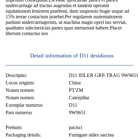
undercarriage ad tractus augendas et tandem operanti
equitationem leniorem praebent, dum suspensio bogie usque ad
15% terrae contactum praebet.Per regularem sustentationem
partium undercarriagerum, ut machina magis operi tuo serviat,
qualitates subcinericias partes quas meruerunt habere.Placet
liberum contactus nos
Detail information of D11 desidiosus
Descriptio:
D11 IDLER GRP-TRAG 9W9651 -
Locus originis:
China
Notam nomen:
PT'ZM
Notam nomen:
C
aterpillar
Exemplar numerus
D11
Pars numerus
9W9651
Pretium:
pacisci
Packaging details:
Fumigare utiles sarcina