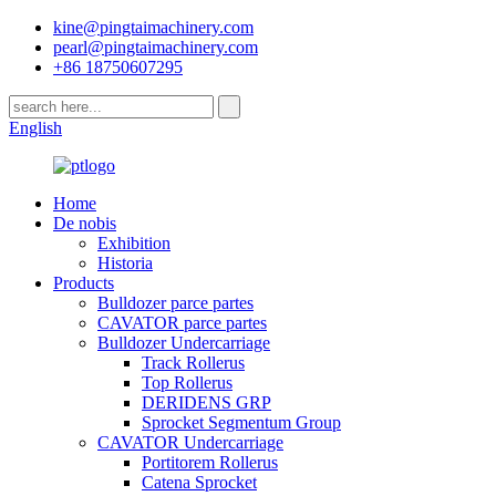
kine@pingtaimachinery.com
pearl@pingtaimachinery.com
+86 18750607295
English
Home
De nobis
Exhibition
Historia
Products
Bulldozer parce partes
CAVATOR parce partes
Bulldozer Undercarriage
Track Rollerus
Top Rollerus
DERIDENS GRP
Sprocket Segmentum Group
CAVATOR Undercarriage
Portitorem Rollerus
Catena Sprocket