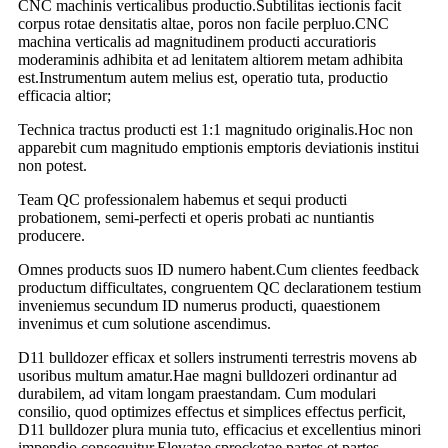
CNC machinis verticalibus productio.Subtilitas iectionis facit
corpus rotae densitatis altae, poros non facile perpluo.CNC
machina verticalis ad magnitudinem producti accuratioris
moderaminis adhibita et ad lenitatem altiorem metam adhibita
est.Instrumentum autem melius est, operatio tuta, productio
efficacia altior;
Technica tractus producti est 1:1 magnitudo originalis.Hoc non
apparebit cum magnitudo emptionis emptoris deviationis institui
non potest.
Team QC professionalem habemus et sequi producti
probationem, semi-perfecti et operis probati ac nuntiantis
producere.
Omnes products suos ID numero habent.Cum clientes feedback
productum difficultates, congruentem QC declarationem testium
inveniemus secundum ID numerus producti, quaestionem
invenimus et cum solutione ascendimus.
D11 bulldozer efficax et sollers instrumenti terrestris movens ab
usoribus multum amatur.Hae magni bulldozeri ordinantur ad
durabilem, ad vitam longam praestandam. Cum modulari
consilio, quod optimizes effectus et simplices effectus perficit,
D11 bulldozer plura munia tuto, efficacius et excellentius minori
impendio consequitur.Elevatae sprocketae partes et partes