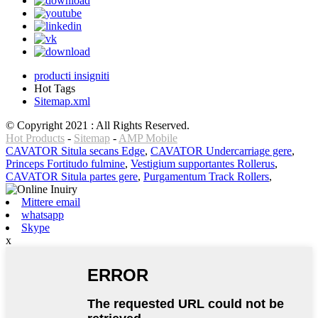
producti insigniti
Hot Tags
Sitemap.xml
© Copyright 2021 : All Rights Reserved.
Hot Products
-
Sitemap
-
AMP Mobile
CAVATOR Situla secans Edge
,
CAVATOR Undercarriage gere
,
Princeps Fortitudo fulmine
,
Vestigium supportantes Rollerus
,
CAVATOR Situla partes gere
,
Purgamentum Track Rollers
,
Mittere email
whatsapp
Skype
x