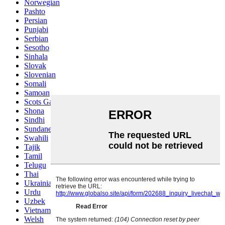
Norwegian
Pashto
Persian
Punjabi
Serbian
Sesotho
Sinhala
Slovak
Slovenian
Somali
Samoan
Scots Gaelic
Shona
Sindhi
Sundanese
Swahili
Tajik
Tamil
Telugu
Thai
Ukrainian
Urdu
Uzbek
Vietnamese
Welsh